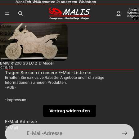
Herzlich Willkommen in unserem Webshop
Artikel
Warenk
insgesa
0
BMW
R1200
GS
LC
2-
D
BMW R1200 GS LC 2-D Modell
Modell
€29,99
Tragen Sie sich in unsere E-Mail-Liste ein
Erhalten Sie exklusive Rabatte, Angebote und frühzeitige
Informationen zu neuen Produkten.
-AGB-
-Impressum-
Vertrag widerrufen
E-Mail Adresse
E-Mail
Datenschutzerklärung