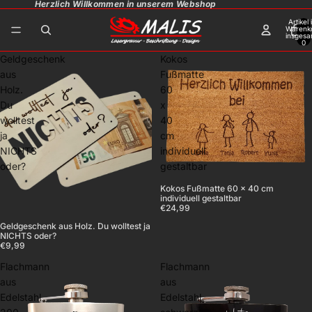
Herzlich Willkommen in unserem Webshop
Artikel
Warenk
insgesa
0
Geldgeschenk
Kokos
aus
Fußmatte
Holz.
60
Du
x
wolltest
40
ja
cm
NICHTS
individuell
oder?
gestaltbar
Kokos Fußmatte 60 x 40 cm
individuell gestaltbar
€24,99
Geldgeschenk aus Holz. Du wolltest ja
NICHTS oder?
€9,99
Flachmann
Flachmann
aus
aus
Edelstahl
Edelstahl