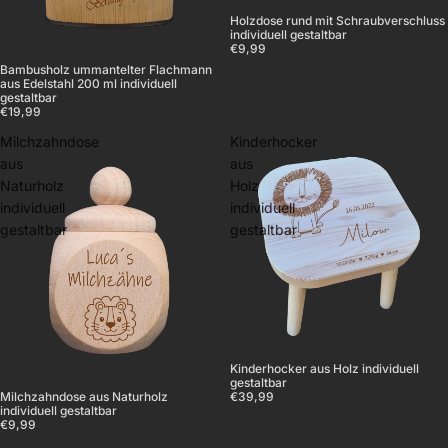
Holzdose rund mit Schraubverschluss
individuell gestaltbar
€9,99
Bambusholz ummantelter Flachmann
aus Edelstahl 200 ml individuell
gestaltbar
€19,99
Milchzahndose
Kinderhocker
aus
aus
Naturholz
Holz
individuell
individuell
gestaltbar
gestaltbar
Kinderhocker aus Holz individuell
gestaltbar
€39,99
Milchzahndose aus Naturholz
individuell gestaltbar
€9,99