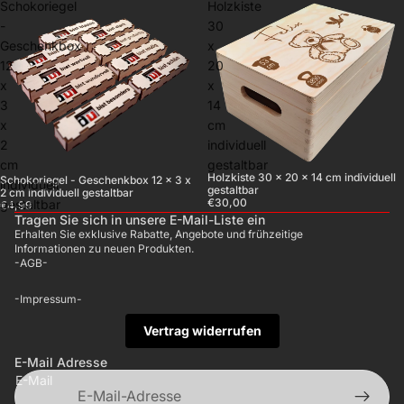
Schokoriegel
Holzkiste
-
30
Geschenkbox
x
12
20
x
x
3
14
x
cm
2
individuell
cm
gestaltbar
Holzkiste 30 x 20 x 14 cm individuell
Schokoriegel - Geschenkbox 12 x 3 x
individuell
gestaltbar
2 cm individuell gestaltbar
€30,00
gestaltbar
€4,99
Tragen Sie sich in unsere E-Mail-Liste ein
Erhalten Sie exklusive Rabatte, Angebote und frühzeitige
Informationen zu neuen Produkten.
-AGB-
-Impressum-
Vertrag widerrufen
E-Mail Adresse
E-Mail