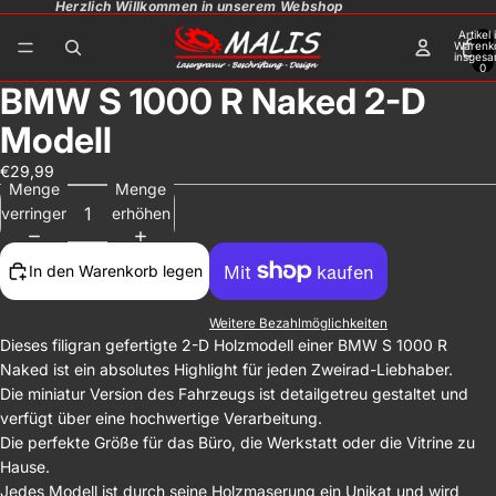
Herzlich Willkommen in unserem Webshop
Artikel
Warenk
insgesa
0
BMW S 1000 R Naked 2-D
Modell
€29,99
Menge
Menge
verringern
erhöhen
In den Warenkorb legen
Weitere Bezahlmöglichkeiten
Dieses filigran gefertigte 2-D Holzmodell einer BMW S 1000 R
Naked ist ein absolutes Highlight für jeden Zweirad-Liebhaber.
Die miniatur Version des Fahrzeugs ist detailgetreu gestaltet und
verfügt über eine hochwertige Verarbeitung.
Die perfekte Größe für das Büro, die Werkstatt oder die Vitrine zu
Hause.
Jedes Modell ist durch seine Holzmaserung ein Unikat und wird